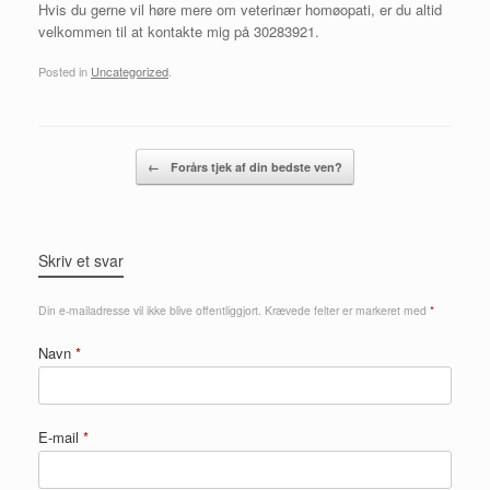
Hvis du gerne vil høre mere om veterinær homøopati, er du altid
velkommen til at kontakte mig på 30283921.
Posted in
Uncategorized
.
Post navigation
←
Forårs tjek af din bedste ven?
Skriv et svar
Din e-mailadresse vil ikke blive offentliggjort.
Krævede felter er markeret med
*
Navn
*
E-mail
*