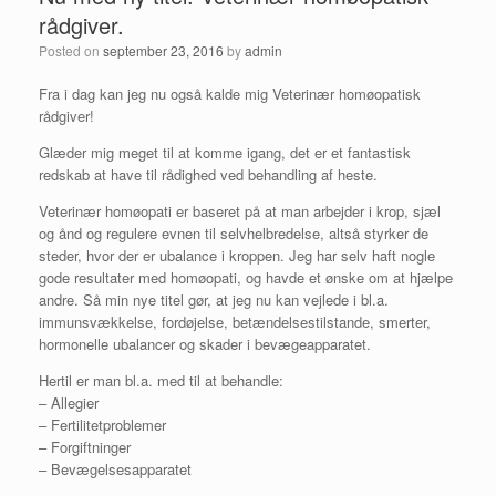
rådgiver.
Posted on
september 23, 2016
by
admin
Fra i dag kan jeg nu også kalde mig Veterinær homøopatisk
rådgiver!
Glæder mig meget til at komme igang, det er et fantastisk
redskab at have til rådighed ved behandling af heste.
Veterinær homøopati er baseret på at man arbejder i krop, sjæl
og ånd og regulere evnen til selvhelbredelse, altså styrker de
steder, hvor der er ubalance i kroppen. Jeg har selv haft nogle
gode resultater med homøopati, og havde et ønske om at hjælpe
andre. Så min nye titel gør, at jeg nu kan vejlede i bl.a.
immunsvækkelse, fordøjelse, betændelsestilstande, smerter,
hormonelle ubalancer og skader i bevægeapparatet.
Hertil er man bl.a. med til at behandle:
– Allegier
– Fertilitetproblemer
– Forgiftninger
– Bevægelsesapparatet