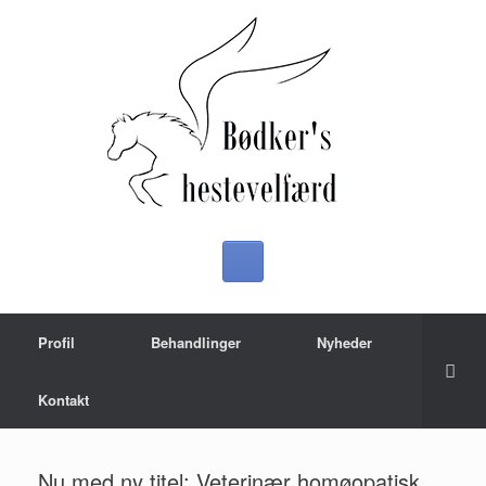
Profil
Behandlinger
Nyheder
Kontakt
Nu med ny titel: Veterinær homøopatisk