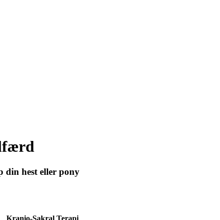
lfærd
 din hest eller pony
Kranio-Sakral Terapi